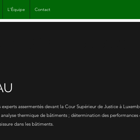
L'Équipe
Contact
 D'EXPERTISES SE
AU
es experts assermentés devant la Cour Supérieur de Justice à Luxem
és : analyse thermique de bâtiments ; détermination des performance
issure dans les bâtiments.