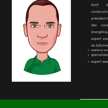
Actif d
constru
président-
des conse
énergéti
expert as
du bâtime
expérience pro
spécialist
expert as