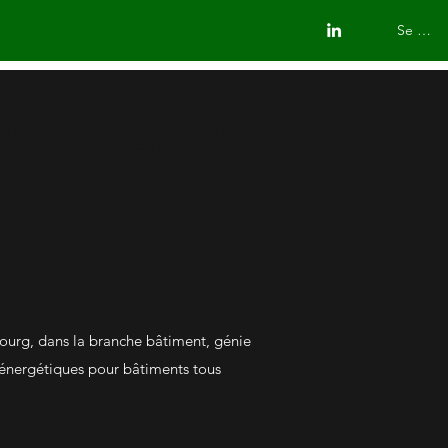
Se conn
RGE FABER
bourg, dans la branche bâtiment, génie
s énergétiques pour bâtiments tous